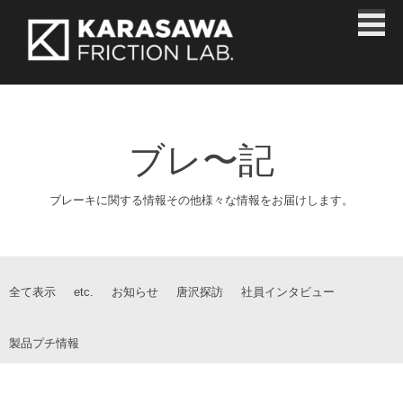
Skip
ブレーキ研究開発製造｜株式会社唐沢製作所
to
content
ブレ〜記
ブレーキに関する情報その他様々な情報をお届けします。
全て表示
etc.
お知らせ
唐沢探訪
社員インタビュー
製品プチ情報