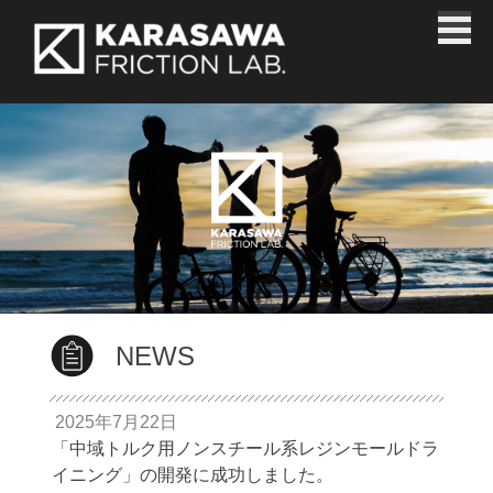
Skip
ブレーキ研究開発製造｜株式会
to
content
社唐沢製作所
NEWS
2025年7月22日
「中域トルク用ノンスチール系レジンモールドラ
イニング」の開発に成功しました。