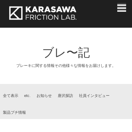
Skip
ブレーキ研究開発製造｜株式会社唐沢製作所
to
content
ブレ〜記
ブレーキに関する情報その他様々な情報をお届けします。
全て表示
etc.
お知らせ
唐沢探訪
社員インタビュー
製品プチ情報